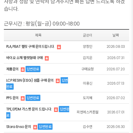
사항과 성함 및 연락처 남겨주시면 빠른 답변 드리도록 하겠
습니다.
근무시간 : 평일(월-금) 09:00~18:00
제목
글쓴이
날짜
PLA, PBAT 펠릿 구매 문의드립니다.
양창인
2026.08.03
바이오 소재 펠렛형태 구매
김지은
2026.07.31
제품문의
답변완료
구매요청
2026.07.20
LCP RESIN (E130i) 샘플 구매 문의
답변
이용신
2026.07.13
완료
PPS 문의
답변완료
도지혜
2026.07.02
TPE, EPDM 가스켓 문의 드립니다.
답변완
피엔에스커튼월
2026.07.01
료
Stora Enso 문의
답변완료
김수연
2026.06.30