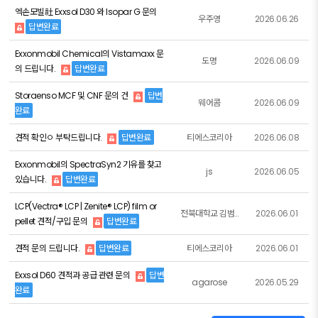
엑손모빌社 Exxsol D30 와 Isopar G 문의
우주영
2026.06.26
답변완료
Exxonmobil Chemical의 Vistamaxx 문
도명
2026.06.09
의 드립니다.
답변완료
Storaenso MCF 및 CNF 문의 건
답변
웨어콤
2026.06.09
완료
견적 확인ㅇ 부탁드립니다.
답변완료
티에스코리아
2026.06.08
Exxonmobil의 SpectraSyn2 기유를 찾고
js
2026.06.05
있습니다.
답변완료
LCP(Vectra® LCP | Zenite® LCP) film or
전북대학교 김범준
2026.06.01
pellet 견적/구입 문의
답변완료
견적 문의 드립니다.
답변완료
티에스코리아
2026.06.01
Exxsol D60 견적과 공급 관련 문의
답변
agarose
2026.05.29
완료