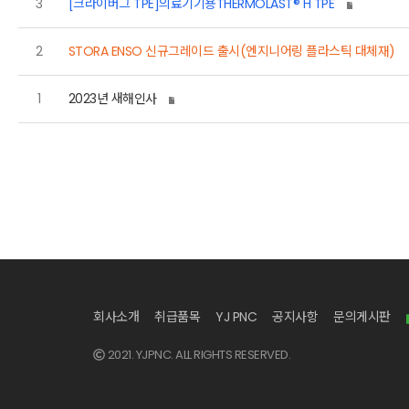
3
[크라이버그 TPE]의료기기용THERMOLAST® H TPE
2
STORA ENSO 신규그레이드 출시(엔지니어링 플라스틱 대체재)
1
2023년 새해인사
회사소개
취급품목
YJ PNC
공지사항
문의게시판
2021. YJPNC. ALL RIGHTS RESERVED.