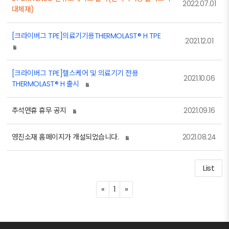
2022.07.01
대체재)
[크라이버그 TPE]의료기기용THERMOLAST® H TPE
2021.12.01
[크라이버그 TPE]헬스케어 및 의료기기 전용
2021.10.06
THERMOLAST® H 출시
추석연휴 휴무 공지
2021.09.16
영진소재 홈페이지가 개설되었습니다.
2021.08.24
List
P
N
«
1
»
r
e
e
x
v
t