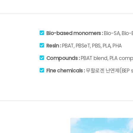
Bio-based monomers :
Bio-SA, Bio
Resin :
PBAT, PBSeT, PBS, PLA, PHA
Compounds :
PBAT blend, PLA com
Fine chemicals :
무할로겐 난연제(BEP se