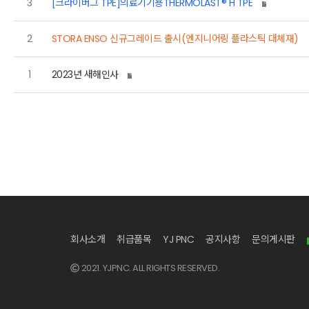
3
[크라이버그 TPE]의료기기용THERMOLAST® H TPE
2
STORA ENSO 신규그레이드 출시(엔지니어링 플라스틱 대체재)
1
2023년 새해인사
회사소개
취급품목
YJ PNC
공지사항
문의게시판
2021. YJPNC. ALL RIGHTS RESERVED.