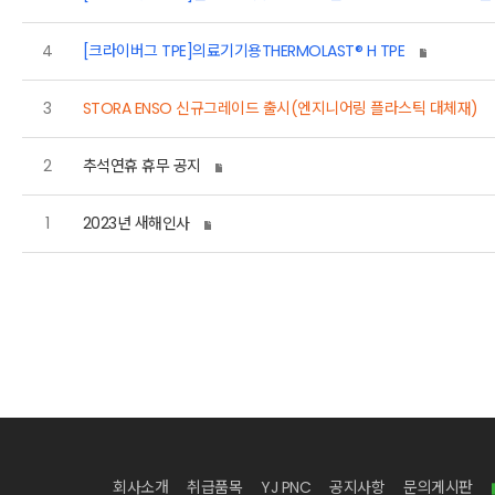
4
[크라이버그 TPE]의료기기용THERMOLAST® H TPE
3
STORA ENSO 신규그레이드 출시(엔지니어링 플라스틱 대체재)
2
추석연휴 휴무 공지
1
2023년 새해인사
회사소개
취급품목
YJ PNC
공지사항
문의게시판