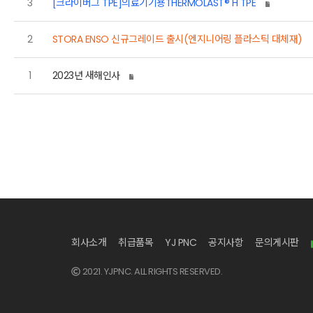
3
[크라이버그 TPE]의료기기용THERMOLAST® H TPE
2
STORA ENSO 신규그레이드 출시(엔지니어링 플라스틱 대체재)
1
2023년 새해인사
회사소개
취급품목
YJ PNC
공지사항
문의게시판
2021. YJPNC. ALL RIGHTS RESERVED.