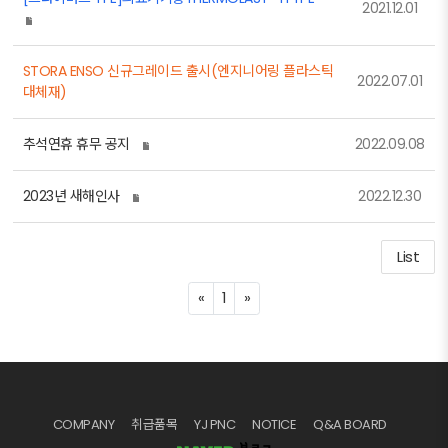
2021.12.01
STORA ENSO 신규그레이드 출시(엔지니어링 플라스틱
2022.07.01
대체재)
추석연휴 휴무 공지
2022.09.08
2023년 새해인사
2022.12.30
List
P
N
«
1
»
r
e
e
x
v
t
i
o
COMPANY
취급품목
YJ PNC
NOTICE
Q&A BOARD
u