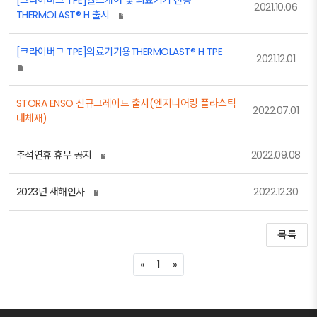
[크라이버그 TPE]헬스케어 및 의료기기 전용
2021.10.06
THERMOLAST® H 출시
[크라이버그 TPE]의료기기용THERMOLAST® H TPE
2021.12.01
STORA ENSO 신규그레이드 출시(엔지니어링 플라스틱
2022.07.01
대체재)
추석연휴 휴무 공지
2022.09.08
2023년 새해인사
2022.12.30
목록
P
N
«
1
»
r
e
e
x
v
t