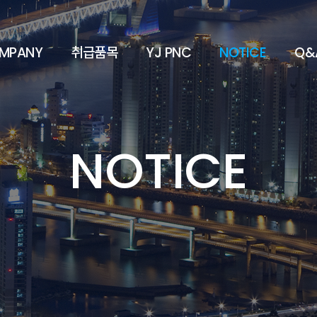
MPANY
취급품목
YJ PNC
NOTICE
Q&
NOTICE