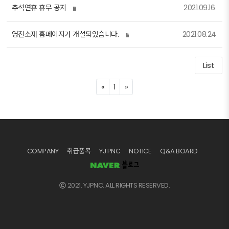
추석연휴 휴무 공지
2021.09.16
영진소재 홈페이지가 개설되었습니다.
2021.08.24
List
P
N
«
1
»
r
e
e
x
v
t
i
o
COMPANY
취급품목
YJ PNC
NOTICE
Q&A BOARD
u
s
2021. YJPNC. ALL RIGHTS RESERVED.